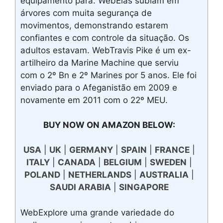
equipamento para. WebElas subiam em
árvores com muita segurança de
movimentos, demonstrando estarem
confiantes e com controle da situação. Os
adultos estavam. WebTravis Pike é um ex-
artilheiro da Marine Machine que serviu
com o 2º Bn e 2º Marines por 5 anos. Ele foi
enviado para o Afeganistão em 2009 e
novamente em 2011 com o 22º MEU.
BUY NOW ON AMAZON BELOW:
USA
|
UK
|
GERMANY
|
SPAIN
|
FRANCE
|
ITALY
|
CANADA
|
BELGIUM
|
SWEDEN
|
POLAND
|
NETHERLANDS
|
AUSTRALIA
|
SAUDI ARABIA
|
SINGAPORE
WebExplore uma grande variedade do