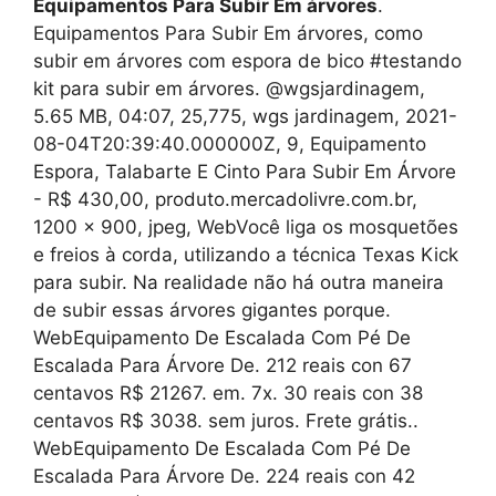
Equipamentos Para Subir Em árvores
.
Equipamentos Para Subir Em árvores, como
subir em árvores com espora de bico #testando
kit para subir em árvores. @wgsjardinagem,
5.65 MB, 04:07, 25,775, wgs jardinagem, 2021-
08-04T20:39:40.000000Z, 9, Equipamento
Espora, Talabarte E Cinto Para Subir Em Árvore
- R$ 430,00, produto.mercadolivre.com.br,
1200 x 900, jpeg, WebVocê liga os mosquetões
e freios à corda, utilizando a técnica Texas Kick
para subir. Na realidade não há outra maneira
de subir essas árvores gigantes porque.
WebEquipamento De Escalada Com Pé De
Escalada Para Árvore De. 212 reais con 67
centavos R$ 21267. em. 7x. 30 reais con 38
centavos R$ 3038. sem juros. Frete grátis..
WebEquipamento De Escalada Com Pé De
Escalada Para Árvore De. 224 reais con 42