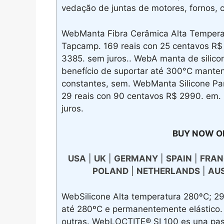
vedação de juntas de motores, fornos, c
WebManta Fibra Cerâmica Alta Tempera
Tapcamp. 169 reais con 25 centavos R$ 
3385. sem juros.. WebA manta de silicon
benefício de suportar até 300°C manten
constantes, sem. WebManta Silicone P
29 reais con 90 centavos R$ 2990. em. 
juros.
BUY NOW O
USA
|
UK
|
GERMANY
|
SPAIN
|
FRAN
POLAND
|
NETHERLANDS
|
AU
WebSilicone Alta temperatura 280ºC; 29
até 280ºC e permanentemente elástico.
outras. WebLOCTITE® SI 100 es una pasta