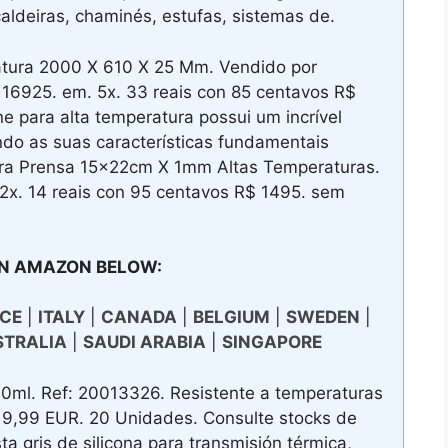
aldeiras, chaminés, estufas, sistemas de.
tura 2000 X 610 X 25 Mm. Vendido por
16925. em. 5x. 33 reais con 85 centavos R$
e para alta temperatura possui um incrível
do as suas características fundamentais
ara Prensa 15x22cm X 1mm Altas Temperaturas.
2x. 14 reais con 95 centavos R$ 1495. sem
N AMAZON BELOW:
CE
|
ITALY
|
CANADA
|
BELGIUM
|
SWEDEN
|
STRALIA
|
SAUDI ARABIA
|
SINGAPORE
0ml. Ref: 20013326. Resistente a temperaturas
 9,99 EUR. 20 Unidades. Consulte stocks de
 gris de silicona para transmisión térmica,