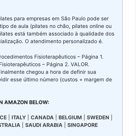
lates para empresas em São Paulo pode ser
po de aula (pilates no chão, pilates online ou
Pilates está também associado à qualidade dos
alização. O atendimento personalizado é.
ocedimentos Fisioterapêuticos – Página 1.
Fisioterapêuticos – Página 2. VALOR.
inalmente chegou a hora de definir sua
ividir esse último número (custos + margem de
N AMAZON BELOW:
CE
|
ITALY
|
CANADA
|
BELGIUM
|
SWEDEN
|
STRALIA
|
SAUDI ARABIA
|
SINGAPORE