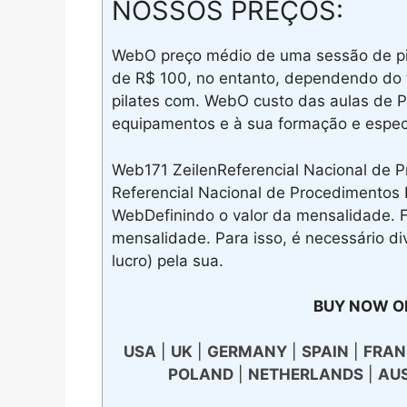
NOSSOS PREÇOS:
WebO preço médio de uma sessão de pi
de R$ 100, no entanto, dependendo do ti
pilates com. WebO custo das aulas de 
equipamentos e à sua formação e especi
Web171 ZeilenReferencial Nacional de Pr
Referencial Nacional de Procedimentos 
WebDefinindo o valor da mensalidade. F
mensalidade. Para isso, é necessário d
lucro) pela sua.
BUY NOW O
USA
|
UK
|
GERMANY
|
SPAIN
|
FRAN
POLAND
|
NETHERLANDS
|
AU