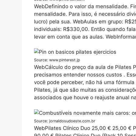
WebDefinindo o valor da mensalidade. Fi
mensalidade. Para isso, é necessário div
lucro) pela sua. WebAulas em grupo: R$2
individuais: R$330,00. Então quando fal
levar em conta que as aulas. WebInform
Source: www.pinterest.jp
WebCálculo do preço da aula de Pilates P
precisamos entender nossos custos . Ess
você pode perceber, não há uma fórmula e
Pilates, já que são muitas as considera
associados que houve o reajuste anual n
Source: jornaldosudoeste.com.br
WebPilates Clínico Duo 25,00 € 25,00 € P
90,00 € Pilates Clínico Duo (Pack 10 Sess