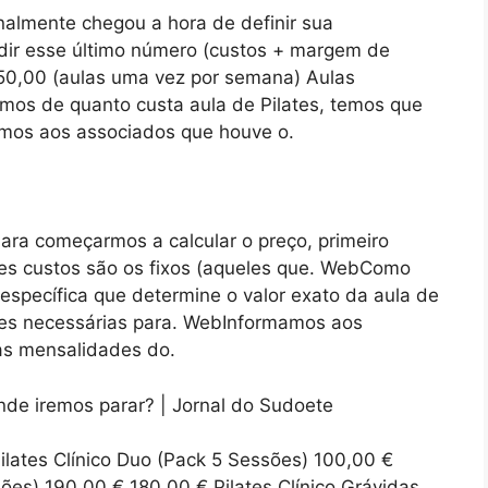
nalmente chegou a hora de definir sua
idir esse último número (custos + margem de
50,00 (aulas uma vez por semana) Aulas
amos de quanto custa aula de Pilates, temos que
amos aos associados que houve o.
ara começarmos a calcular o preço, primeiro
es custos são os fixos (aqueles que. WebComo
specífica que determine o valor exato da aula de
ções necessárias para. WebInformamos aos
as mensalidades do.
ilates Clínico Duo (Pack 5 Sessões) 100,00 €
ões) 190,00 € 180,00 € Pilates Clínico Grávidas.