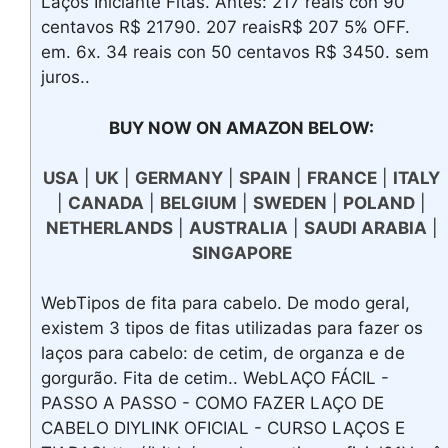
Laços Iniciante Fitas. Antes: 217 reais con 90
centavos R$ 21790. 207 reaisR$ 207 5% OFF.
em. 6x. 34 reais con 50 centavos R$ 3450. sem
juros..
BUY NOW ON AMAZON BELOW:
USA
|
UK
|
GERMANY
|
SPAIN
|
FRANCE
|
ITALY
|
CANADA
|
BELGIUM
|
SWEDEN
|
POLAND
|
NETHERLANDS
|
AUSTRALIA
|
SAUDI ARABIA
|
SINGAPORE
WebTipos de fita para cabelo. De modo geral,
existem 3 tipos de fitas utilizadas para fazer os
laços para cabelo: de cetim, de organza e de
gorgurão. Fita de cetim.. WebLAÇO FÁCIL -
PASSO A PASSO - COMO FAZER LAÇO DE
CABELO DIYLINK OFICIAL - CURSO LAÇOS E