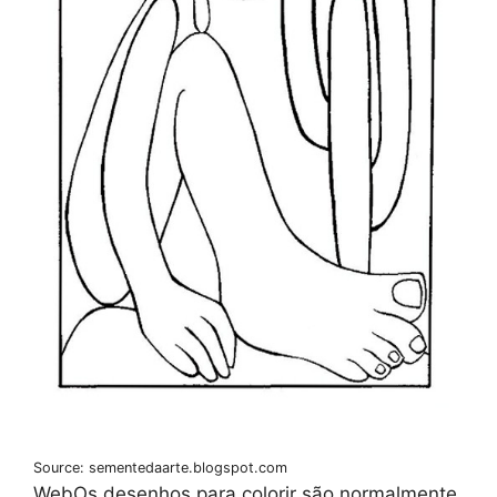
Source: sementedaarte.blogspot.com
WebOs desenhos para colorir são normalmente